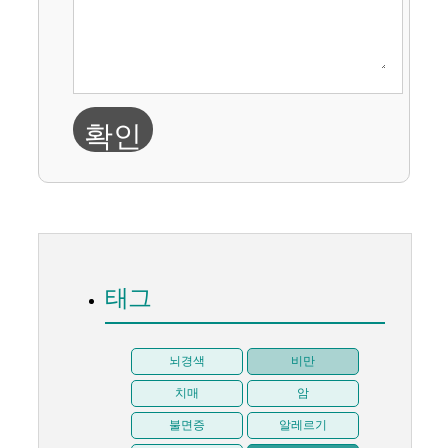
확인
태그
뇌경색
비만
치매
암
불면증
알레르기