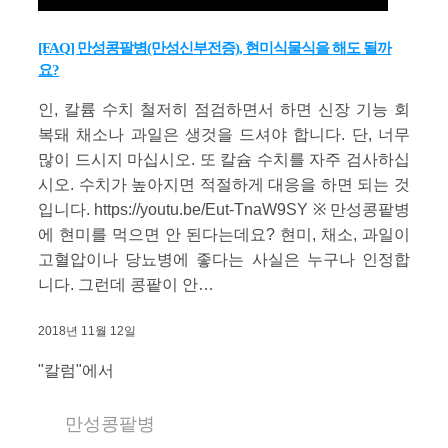
[FAQ] 만성콩팥병(만성신부전증), 현미식물식을 해도 될까
요?
인, 칼륨 수치 철저히 점검하면서 하면 신장 기능 회
복돼 채소나 과일은 생것을 드셔야 합니다. 단, 너무
많이 드시지 마십시오. 또 칼슘 수치를 자주 검사하십
시오. 수치가 높아지면 적절하게 대응을 하면 되는 것
입니다. https://youtu.be/Eut-TnaW9SY ※ 만성콩팥병
에 현미를 먹으면 안 된다는데요? 현미, 채소, 과일이
고혈압이나 당뇨병에 좋다는 사실은 누구나 인정합
니다. 그런데 콩팥이 안…
2018년 11월 12일
"칼럼"에서
만성콩팥병