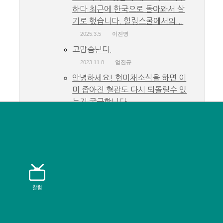
하다 최근에 한국으로 돌아와서 살
기로 했습니다. 힐링스쿨에서의...
2025.3.5
이진명
고맙슴닏다.
2023.11.8
엄진규
안녕하세요! 현미채소식을 하면 이
미 좁아진 혈관도 다시 되돌릴수 있
는지 궁금합니다....
2023.10.24
김도경
감사하고 고맙습니다.
2023.10.16
엄진규
감사하고 고맙습니다.
2023.10.16
엄진규