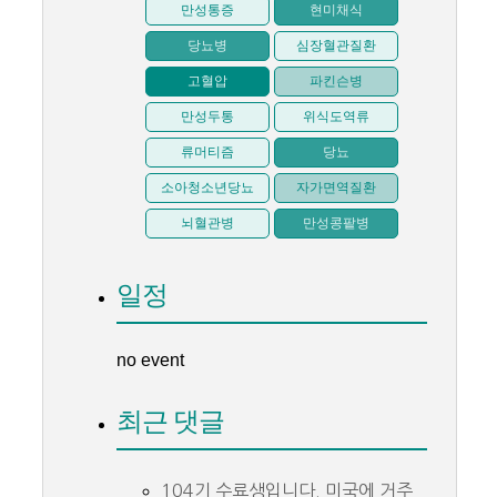
만성통증
현미채식
당뇨병
심장혈관질환
고혈압
파킨슨병
만성두통
위식도역류
류머티즘
당뇨
소아청소년당뇨
자가면역질환
뇌혈관병
만성콩팥병
일정
no event
최근 댓글
104기 수료생입니다. 미국에 거주