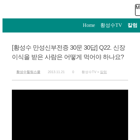
M
Home
>
황성수TV
>
칼럼
[황성수 만성신부전증 30문 30답] Q22. 신장
이식을 받은 사람은 어떻게 먹어야 하나요?
황성수힐링스쿨
2013.11.21
0
황성수TV >
칼럼