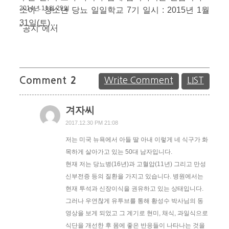
2014년 11월 29일
소아ㆍ청소년 당뇨 일일학교 7기 일시 : 2015년 1월
31일(토)…
"공지"에서
Comment
2
Write Comment
LIST
겨자씨
2017.12.30 PM 21:08
저는 미국 뉴욕에서 아들 딸 아내 이렇게 네 식구가 화
목하게 살아가고 있는 50대 남자입니다.
현재 저는 당뇨병(16년)과 고혈압(11년) 그리고 만성
신부전증 등의 질환을 가지고 있습니다. 병원에서는
현재 투석과 신장이식을 권유하고 있는 상태입니다.
그러나 우연찮게 유투브를 통해 황성수 박사님의 동
영상을 보게 되었고 그 계기로 현미, 채식, 과일식으로
식단을 개선한 후 몸에 좋은 반응들이 나타나는 것을