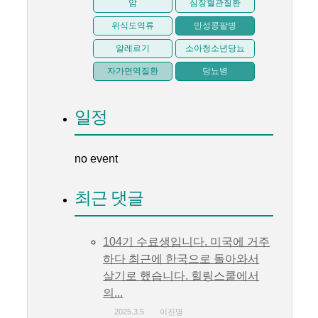
암
심장혈관질환
위식도역류
만성콩팥병
알레르기
소아청소년당뇨
자가면역질환
당뇨병
일정
no event
최근 댓글
104기 수료생입니다. 미국에 거주
하다 최근에 한국으로 돌아와서
살기로 했습니다. 힐링스쿨에서
의...
2025.3.5
이진명