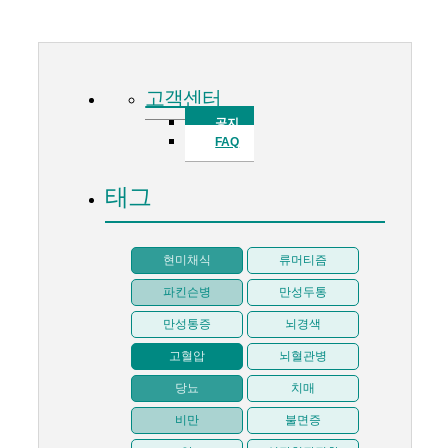
고객센터
공지
FAQ
태그
현미채식
류머티즘
파킨슨병
만성두통
만성통증
뇌경색
고혈압
뇌혈관병
당뇨
치매
비만
불면증