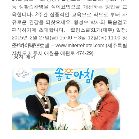
등 생활습관병을 식이요법으로 개선하는 방법을 교
육합니다. 2주간 집중적인 교육으로 약으로 부터 자
유로운 건강을 되찾으세요. 황성수 박사의 목숨걸고
편식하기에 초대합니다. 힐링스쿨31기(제주) 일정:
2015년 2월 27일(금) 15:00 ~ 3월 12일(목) 11:00 장
2014년 7월 18일
소: 마이테르호텔 – www.miterrehotel.com (제주특별
자치도 제주시 애월읍 애원로 474-29)
"공지"에서