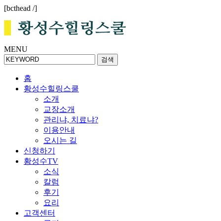
[bcthead /]
MENU
검색
홈
황성수힐링스쿨
소개
교장소개
관리냐, 치료냐?
이용안내
오시는 길
신청하기
황성수TV
소식
칼럼
후기
요리
고객센터