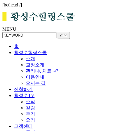
[bcthead /]
MENU
검색
홈
황성수힐링스쿨
소개
교장소개
관리냐, 치료냐?
이용안내
오시는 길
신청하기
황성수TV
소식
칼럼
후기
요리
고객센터